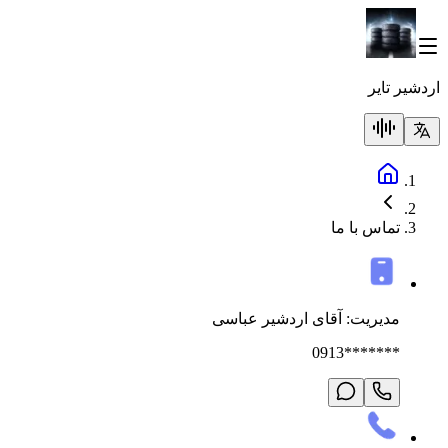
اردشیر تایر
تماس با ما
مدیریت: آقای اردشیر عباسی
0913*******